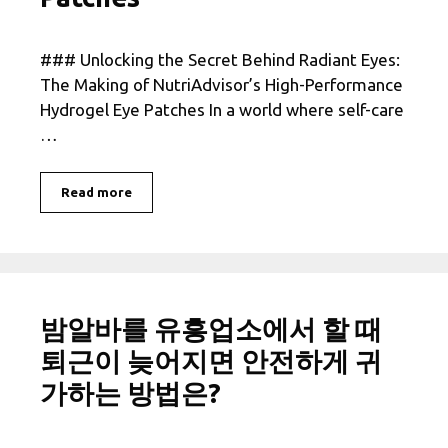
### Unlocking the Secret Behind Radiant Eyes:
The Making of NutriAdvisor’s High-Performance
Hydrogel Eye Patches In a world where self-care
…
Read more
밤알바를 유흥업소에서 할 때
퇴근이 늦어지면 안전하게 귀
가하는 방법은?