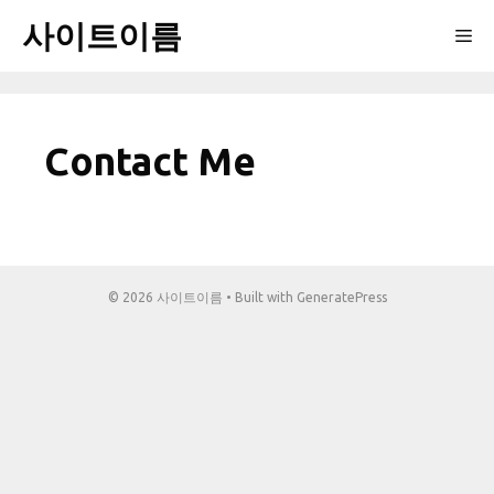
Skip
사이트이름
Me
to
content
Contact Me
© 2026 사이트이름
• Built with
GeneratePress