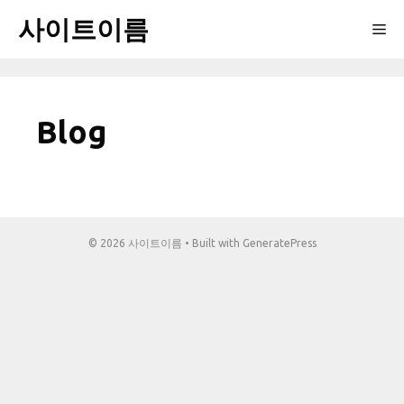
Skip
사이트이름
Me
to
content
Blog
© 2026 사이트이름
• Built with
GeneratePress