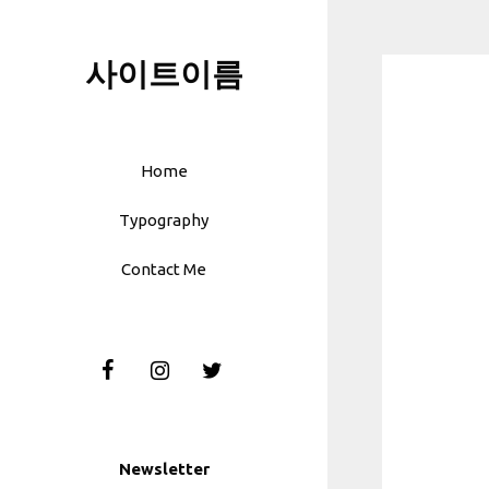
Skip
to
사이트이름
content
Home
Typography
Contact Me
Newsletter