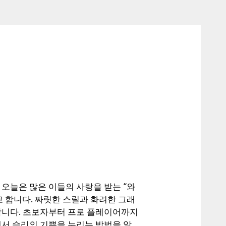
 오늘은 많은 이들의 사랑을 받는 “와
고 합니다. 짜릿한 스릴과 화려한 그래
공합니다. 초보자부터 프로 플레이어까지
에서 승리의 기쁨을 누리는 방법을 알