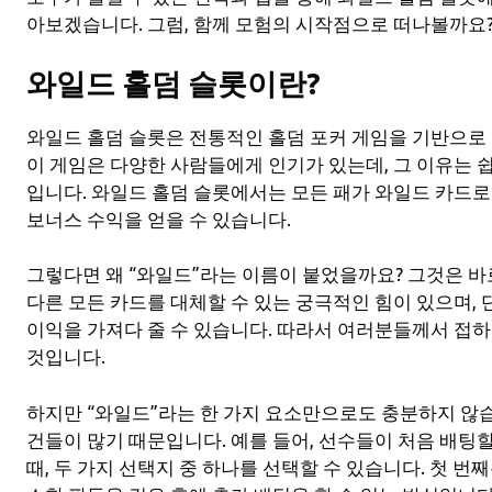
아보겠습니다. 그럼, 함께 모험의 시작점으로 떠나볼까요
와일드 홀덤 슬롯이란?
와일드 홀덤 슬롯은 전통적인 홀덤 포커 게임을 기반으로 
이 게임은 다양한 사람들에게 인기가 있는데, 그 이유는 
입니다. 와일드 홀덤 슬롯에서는 모든 패가 와일드 카드
보너스 수익을 얻을 수 있습니다.
그렇다면 왜 “와일드”라는 이름이 붙었을까요? 그것은 바
다른 모든 카드를 대체할 수 있는 궁극적인 힘이 있으며,
이익을 가져다 줄 수 있습니다. 따라서 여러분들께서 접하
것입니다.
하지만 “와일드”라는 한 가지 요소만으로도 충분하지 않
건들이 많기 때문입니다. 예를 들어, 선수들이 처음 배팅할
때, 두 가지 선택지 중 하나를 선택할 수 있습니다. 첫 번째