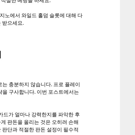
 적절한 베팅을 하세요.
카지노에서 와일드 홀덤 슬롯에 대해 다
 받으세요.
개
는 충분하지 않습니다. 프로 플레이
략을 구사합니다. 이번 포스트에서는
 카드가 얼마나 강력한지를 파악한 후
하게 판돈을 올리는 것은 오히려 손해
한 판단과 적절한 판돈 설정이 필수적