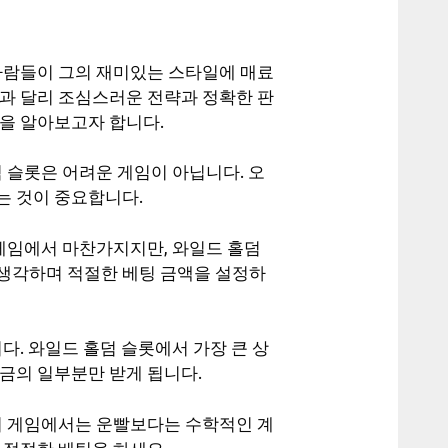
 사람들이 그의 재미있는 스타일에 매료
임과 달리 조심스러운 전략과 정확한 판
을 알아보고자 합니다.
 슬롯은 어려운 게임이 아닙니다. 오
는 것이 중요합니다.
 게임에서 마찬가지지만, 와일드 홀덤
생각하며 적절한 베팅 금액을 설정하
다. 와일드 홀덤 슬롯에서 가장 큰 상
금의 일부분만 받게 됩니다.
 이 게임에서는 운빨보다는 수학적인 계