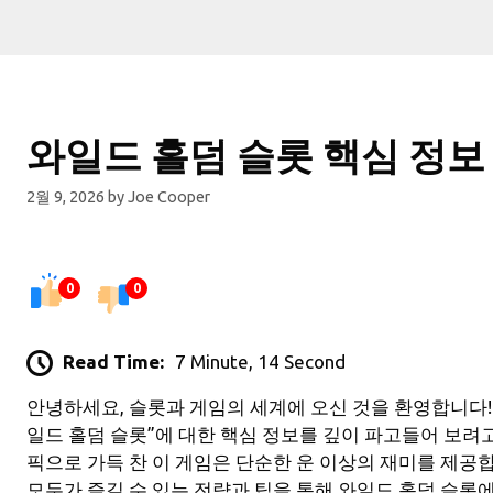
와일드 홀덤 슬롯 핵심 정보
2월 9, 2026
by
Joe Cooper
0
0
Read Time:
7 Minute, 14 Second
안녕하세요, 슬롯과 게임의 세계에 오신 것을 환영합니다!
일드 홀덤 슬롯”에 대한 핵심 정보를 깊이 파고들어 보려
픽으로 가득 찬 이 게임은 단순한 운 이상의 재미를 제
모두가 즐길 수 있는 전략과 팁을 통해 와일드 홀덤 슬롯