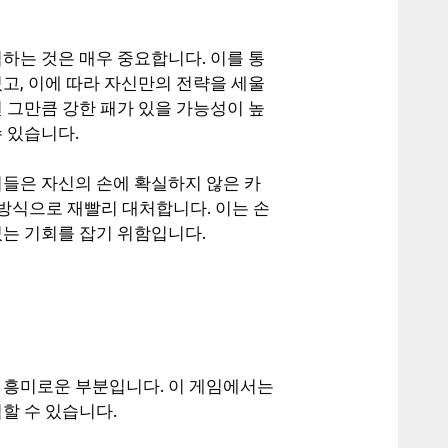
하는 것은 매우 중요합니다. 이를 통
고, 이에 따라 자신만의 전략을 세울
 그만큼 강한 패가 있을 가능성이 높
 있습니다.
어들은 자신의 손에 확실하지 않은 카
방식으로 재빨리 대처합니다. 이는 손
있는 기회를 잡기 위함입니다.
장 흥미로운 부분입니다. 이 게임에서는
할 수 있습니다.