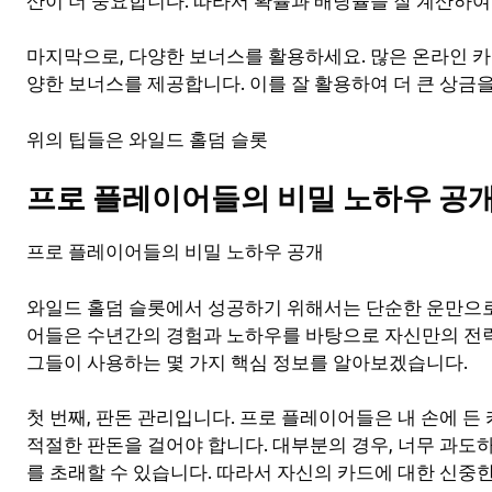
산이 더 중요합니다. 따라서 확률과 배당율을 잘 계산하여
마지막으로, 다양한 보너스를 활용하세요. 많은 온라인 
양한 보너스를 제공합니다. 이를 잘 활용하여 더 큰 상금을
위의 팁들은 와일드 홀덤 슬롯
프로 플레이어들의 비밀 노하우 공
프로 플레이어들의 비밀 노하우 공개
와일드 홀덤 슬롯에서 성공하기 위해서는 단순한 운만으로
어들은 수년간의 경험과 노하우를 바탕으로 자신만의 전
그들이 사용하는 몇 가지 핵심 정보를 알아보겠습니다.
첫 번째, 판돈 관리입니다. 프로 플레이어들은 내 손에 든
적절한 판돈을 걸어야 합니다. 대부분의 경우, 너무 과도
를 초래할 수 있습니다. 따라서 자신의 카드에 대한 신중