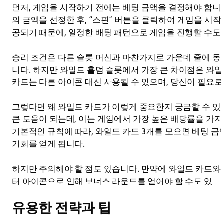
먼저, 게임을 시작하기 전에는 베팅 금액을 결정해야 합니
의 금액을 선정한 후, “스핀” 버튼을 클릭하여 게임을 시
공되기 때문에, 일정한 배팅 패턴으로 게임을 진행할 수도
승리 조건은 다른 슬롯 머신과 마찬가지로 가운데 줄에 동
니다. 하지만 와일드 홀덤 슬롯에서 가장 큰 차이점은 와
카드는 다른 아이콘 대신 사용될 수 있으며, 당신이 필요로
그렇다면 왜 와일드 카드가 이렇게 중요한지 궁금할 수 
큰 도움이 되는데, 이는 게임에서 가장 높은 배당률을 가
기본적인 규칙에 따라, 와일드 카드 3개를 모으면 베팅 금액
기회를 얻게 됩니다.
하지만 주의해야 할 점도 있습니다. 만약에 와일드 카드와
터 아이콘으로 인해 보너스 라운드를 얻어야 할 수도 있
유용한 전략과 팁