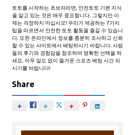
토토를 시작하는 초보자라면, 안전토토 기본 지식
을 알고 있는 것은 매우 중요합니다. 그렇지만 이
제는 걱정하지 마십시오! 우리가 제공하는 7가지
팁을 따르면서 안전한 토토 활동을 즐길 수 있습니
다. 또한 온라인에서 정보를 충분히 조사하고 신뢰
할 수 있는 사이트에서 배팅하시기 바랍니다. 사람
들의 후기와 경험담을 참조하여 명확한 선택을 하
세요. 아무 일도 없이 즐거운 스포츠 베팅 시간 되
시기를 바랍니다!
Share