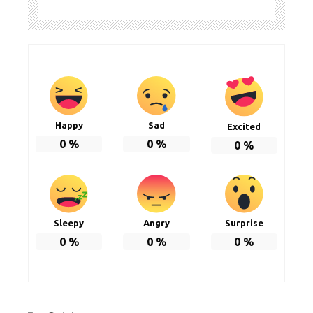
Happy
Sad
Excited
0
%
0
%
0
%
Sleepy
Angry
Surprise
0
%
0
%
0
%