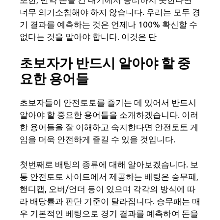
너무 의기소침해야 하지 않습니다. 우리는 모두 경
기 결과를 예측하는 것은 언제나 100% 확신할 수
없다는 것을 알아야 합니다. 이것은 단
초보자가 반드시 알아야 할 중
요한 용어들
초보자들이 안전토토를 즐기는 데 있어서 반드시
알아야 할 중요한 용어들을 소개하겠습니다. 이러
한 용어들을 잘 이해하고 숙지한다면 안전토토 게
임을 더욱 안전하게 즐길 수 있을 것입니다.
첫번째로 배팅의 종류에 대해 알아보겠습니다. 보
통 안전토토 사이트에서 제공하는 배팅은 승무패,
핸디캡, 오버/언더 등이 있으며 각각의 방식에 따
라 배당률과 판단 기준이 달라집니다. 승무패는 매
우 기본적인 베팅으로 경기 결과를 예측하여 돈을