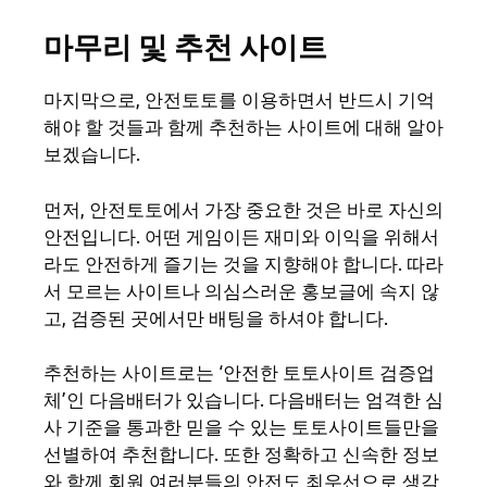
마무리 및 추천 사이트
마지막으로, 안전토토를 이용하면서 반드시 기억
해야 할 것들과 함께 추천하는 사이트에 대해 알아
보겠습니다.
먼저, 안전토토에서 가장 중요한 것은 바로 자신의
안전입니다. 어떤 게임이든 재미와 이익을 위해서
라도 안전하게 즐기는 것을 지향해야 합니다. 따라
서 모르는 사이트나 의심스러운 홍보글에 속지 않
고, 검증된 곳에서만 배팅을 하셔야 합니다.
추천하는 사이트로는 ‘안전한 토토사이트 검증업
체’인 다음배터가 있습니다. 다음배터는 엄격한 심
사 기준을 통과한 믿을 수 있는 토토사이트들만을
선별하여 추천합니다. 또한 정확하고 신속한 정보
와 함께 회원 여러분들의 안전도 최우선으로 생각