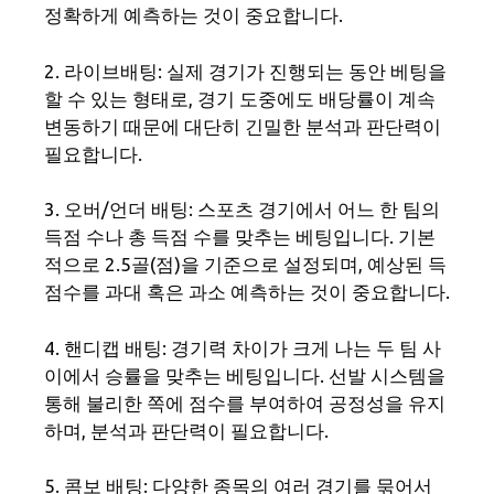
정확하게 예측하는 것이 중요합니다.
2. 라이브배팅: 실제 경기가 진행되는 동안 베팅을
할 수 있는 형태로, 경기 도중에도 배당률이 계속
변동하기 때문에 대단히 긴밀한 분석과 판단력이
필요합니다.
3. 오버/언더 배팅: 스포츠 경기에서 어느 한 팀의
득점 수나 총 득점 수를 맞추는 베팅입니다. 기본
적으로 2.5골(점)을 기준으로 설정되며, 예상된 득
점수를 과대 혹은 과소 예측하는 것이 중요합니다.
4. 핸디캡 배팅: 경기력 차이가 크게 나는 두 팀 사
이에서 승률을 맞추는 베팅입니다. 선발 시스템을
통해 불리한 쪽에 점수를 부여하여 공정성을 유지
하며, 분석과 판단력이 필요합니다.
5. 콤보 배팅: 다양한 종목의 여러 경기를 묶어서