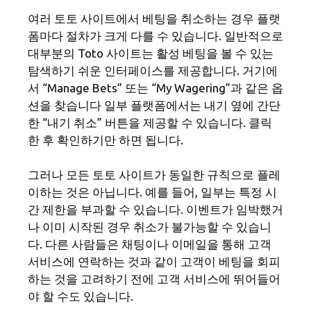
여러 토토 사이트에서 베팅을 취소하는 경우 플랫
폼마다 절차가 크게 다를 수 있습니다. 일반적으로
대부분의 Toto 사이트는 활성 베팅을 볼 수 있는
탐색하기 쉬운 인터페이스를 제공합니다. 거기에
서 “Manage Bets” 또는 “My Wagering”과 같은 옵
션을 찾습니다 일부 플랫폼에서는 내기 옆에 간단
한 “내기 취소” 버튼을 제공할 수 있습니다. 클릭
한 후 확인하기만 하면 됩니다.
그러나 모든 토토 사이트가 동일한 규칙으로 플레
이하는 것은 아닙니다. 예를 들어, 일부는 특정 시
간 제한을 부과할 수 있습니다. 이벤트가 임박했거
나 이미 시작된 경우 취소가 불가능할 수 있습니
다. 다른 사람들은 채팅이나 이메일을 통해 고객
서비스에 연락하는 것과 같이 고객이 베팅을 회피
하는 것을 고려하기 전에 고객 서비스에 뛰어들어
야 할 수도 있습니다.