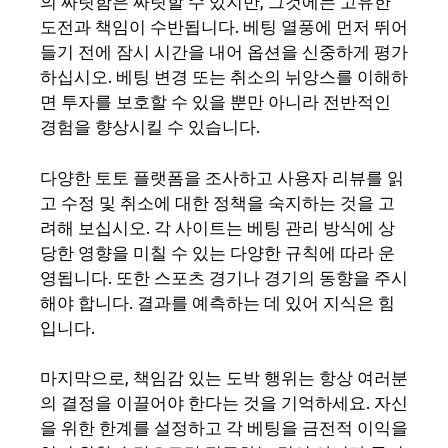
의 짜릿함은 짜릿할 수 있지만, 그것에는 고유한
도전과 책임이 수반됩니다. 베팅 열풍에 먼저 뛰어
들기 전에 잠시 시간을 내어 옵션을 신중하게 평가
하십시오. 베팅 변경 또는 취소의 뉘앙스를 이해하
면 투자를 보호할 수 있을 뿐만 아니라 전반적인
경험을 향상시킬 수 있습니다.
다양한 토토 플랫폼을 조사하고 사용자 리뷰를 읽
고 수정 및 취소에 대한 정책을 숙지하는 것을 고
려해 보십시오. 각 사이트는 베팅 관리 방식에 상
당한 영향을 미칠 수 있는 다양한 규칙에 따라 운
영됩니다. 또한 스포츠 경기나 경기의 동향을 주시
해야 합니다. 결과를 예측하는 데 있어 지식은 힘
입니다.
마지막으로, 책임감 있는 도박 행위는 항상 여러분
의 결정을 이끌어야 한다는 것을 기억하세요. 자신
을 위한 한계를 설정하고 각 베팅을 금전적 이익을