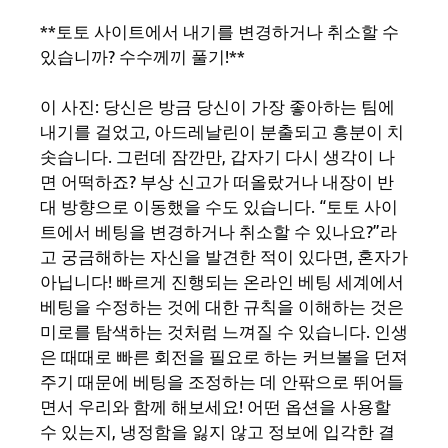
**토토 사이트에서 내기를 변경하거나 취소할 수
있습니까? 수수께끼 풀기!**
이 사진: 당신은 방금 당신이 가장 좋아하는 팀에
내기를 걸었고, 아드레날린이 분출되고 흥분이 치
솟습니다. 그런데 잠깐만, 갑자기 다시 생각이 나
면 어떡하죠? 부상 신고가 떠올랐거나 내장이 반
대 방향으로 이동했을 수도 있습니다. “토토 사이
트에서 베팅을 변경하거나 취소할 수 있나요?”라
고 궁금해하는 자신을 발견한 적이 있다면, 혼자가
아닙니다! 빠르게 진행되는 온라인 베팅 세계에서
베팅을 수정하는 것에 대한 규칙을 이해하는 것은
미로를 탐색하는 것처럼 느껴질 수 있습니다. 인생
은 때때로 빠른 회전을 필요로 하는 커브볼을 던져
주기 때문에 베팅을 조정하는 데 안팎으로 뛰어들
면서 우리와 함께 해보세요! 어떤 옵션을 사용할
수 있는지, 냉정함을 잃지 않고 정보에 입각한 결