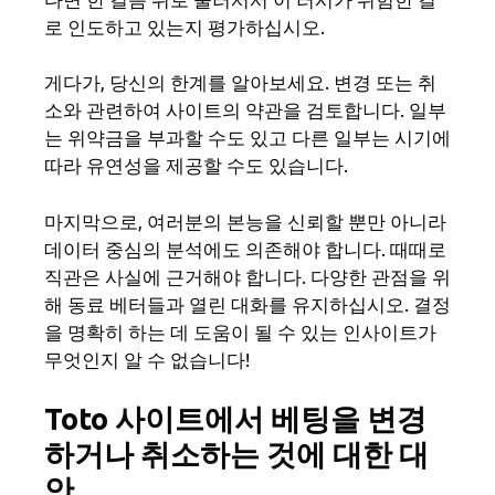
로 인도하고 있는지 평가하십시오.
게다가, 당신의 한계를 알아보세요. 변경 또는 취
소와 관련하여 사이트의 약관을 검토합니다. 일부
는 위약금을 부과할 수도 있고 다른 일부는 시기에
따라 유연성을 제공할 수도 있습니다.
마지막으로, 여러분의 본능을 신뢰할 뿐만 아니라
데이터 중심의 분석에도 의존해야 합니다. 때때로
직관은 사실에 근거해야 합니다. 다양한 관점을 위
해 동료 베터들과 열린 대화를 유지하십시오. 결정
을 명확히 하는 데 도움이 될 수 있는 인사이트가
무엇인지 알 수 없습니다!
Toto 사이트에서 베팅을 변경
하거나 취소하는 것에 대한 대
안