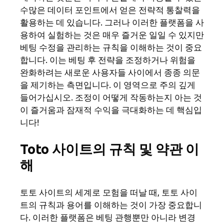
수많은 데이터 포인트에서 얻은 전략적 통찰력을
활용하는 데 있습니다. 그러나 이러한 플랫폼을 사
용하여 실험하는 것은 매우 즐거운 일일 수 있지만
베팅 수정을 관리하는 규칙을 이해하는 것이 중요
합니다. 이는 베팅 후 전략을 조정하거나 위험을
완화하려는 새로운 사용자들 사이에서 종종 의문
을 제기하는 측면입니다. 이 영역으로 주의 깊게
들어가십시오. 조정이 어떻게 작동하는지 아는 것
이 즐거움과 잠재적 수익을 극대화하는 데 핵심입
니다!
Toto 사이트의 규칙 및 약관 이
해
토토 사이트의 세계로 모험을 떠날 때, 토토 사이
트의 규칙과 용어를 이해하는 것이 가장 중요합니
다. 이러한 플랫폼은 베팅 관행뿐만 아니라 변경