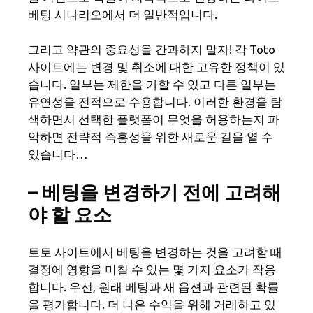
베팅 시나리오에서 더 일반적입니다.
그리고 약관의 중요성을 간과하지 말자! 각 Toto
사이트에는 변경 및 취소에 대한 고유한 정책이 있
습니다. 일부는 제한을 가할 수 있고 다른 일부는
유연성을 전적으로 수용합니다. 이러한 환경을 탐
색하면서 선택한 플랫폼이 무엇을 허용하는지 파
악하면 전략적 즉흥성을 위한 새로운 길을 열 수
있습니다…
– 베팅을 변경하기 전에 고려해
야 할 요소
토토 사이트에서 베팅을 변경하는 것을 고려할 때
결정에 영향을 미칠 수 있는 몇 가지 요소가 작용
합니다. 우선, 원래 베팅과 새 옵션과 관련된 확률
을 평가합니다. 더 나은 수익을 위해 거래하고 있