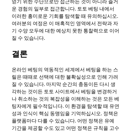
얻기 위한 수단으로만 접근하는 것이 아니라 즐거
운 경험의 일부로 접근합니다. 토토 베팅 내에서
이러한 흥미로운 기회를 탐색할 때 유의하십시오.
여러분의 여정은 이 매혹적인 영역에서 전략과 자
기 수양 모두에 대한 예상치 못한 통찰력으로 이어
질 수 있습니다.
결론
온라인 베팅의 역동적인 세계에서 베팅을 하는 스
릴은 때때로 선택에 대한 불확실성으로 인해 가려
질 수 있습니다. 마지막 순간의 충동이든 다시 생
각하는 것이든 토토 사이트에서 베팅을 변경하거
나 취소하는 것의 복잡성을 이해하는 것은 모든 베
팅자에게 필수적입니다. 이 환경을 탐색할 때 유연
성과 인식이 핵심 동맹임을 기억하십시오. 정책은
플랫폼마다 다를 수 있습니다. 어떤 정책은 유예
기간을 제공할 수도 있고 어떤 정책은 규칙을 고수