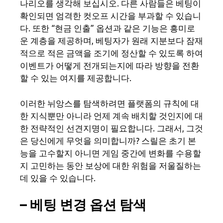
나리오를 생각해 보십시오. 다른 사람들은 베팅이
확인되면 엄격한 컷오프 시간을 부과할 수 있습니
다. 또한 “현금 인출” 옵션과 같은 기능은 흥미로
운 계층을 제공하며, 베팅자가 원래 지분보다 잠재
적으로 적은 금액을 조기에 정산할 수 있도록 하여
이벤트가 어떻게 전개되는지에 따라 방향을 전환
할 수 있는 여지를 제공합니다.
이러한 뉘앙스를 탐색하려면 플랫폼의 규칙에 대
한 지식뿐만 아니라 언제 계속 배치할 것인지에 대
한 전략적인 선견지명이 필요합니다. 그래서, 그것
은 당신에게 무엇을 의미합니까? 스릴은 초기 본
능을 고수할지 아니면 게임 중간에 변화를 수용할
지 고민하는 동안 보상에 대한 위험을 저울질하는
데 있을 수 있습니다.
– 베팅 변경 옵션 탐색