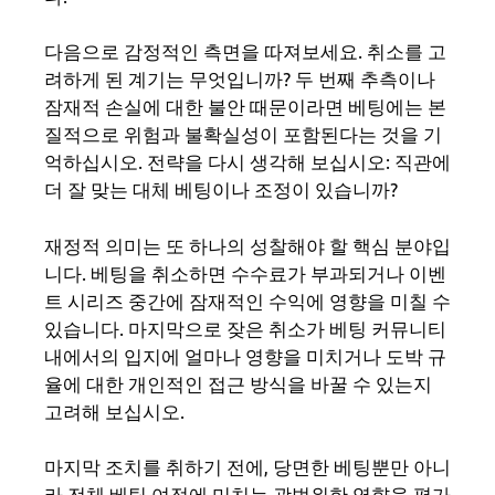
다음으로 감정적인 측면을 따져보세요. 취소를 고
려하게 된 계기는 무엇입니까? 두 번째 추측이나
잠재적 손실에 대한 불안 때문이라면 베팅에는 본
질적으로 위험과 불확실성이 포함된다는 것을 기
억하십시오. 전략을 다시 생각해 보십시오: 직관에
더 잘 맞는 대체 베팅이나 조정이 있습니까?
재정적 의미는 또 하나의 성찰해야 할 핵심 분야입
니다. 베팅을 취소하면 수수료가 부과되거나 이벤
트 시리즈 중간에 잠재적인 수익에 영향을 미칠 수
있습니다. 마지막으로 잦은 취소가 베팅 커뮤니티
내에서의 입지에 얼마나 영향을 미치거나 도박 규
율에 대한 개인적인 접근 방식을 바꿀 수 있는지
고려해 보십시오.
마지막 조치를 취하기 전에, 당면한 베팅뿐만 아니
라 전체 베팅 여정에 미치는 광범위한 영향을 평가