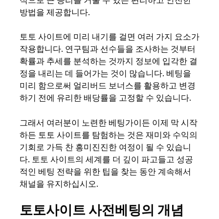
방법을 제공합니다.
토토 사이트에 미리 내기를 걸면 여러 가지 요소가
작용합니다. 연구팀과 선수들을 조사하는 것부터
확률과 추세를 분석하는 것까지 정보에 입각한 결
정을 내리는 데 들어가는 것이 많습니다. 베팅을
미리 함으로써 얼리버드 보너스를 활용하고 변경
하기 전에 유리한 배당률을 고정할 수 있습니다.
그래서 여러분이 노련한 베팅가이든 이제 막 시작
하든 토토 사이트를 탐험하는 것은 재미와 수익의
기회로 가득 찬 흥미진진한 여정이 될 수 있습니
다. 토토 사이트의 세계를 더 깊이 파고들고 성공
적인 베팅 전략을 위한 팁을 찾는 동안 계속해서
채널을 유지하십시오.
토토사이트 사전베팅의 개념