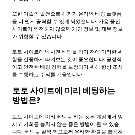
또한 기술의 발전으로 해커가 온라인 베팅 플랫폼
을 더 쉽게 공략할 수 있게 되었습니다. 사용 중인
사이트가 안전하지 않으면 개인 정보 및 재무 정보
가 위험할 수 있습니다.
토토 사이트에서 사전 베팅을 하기 전에 이러한 위
험을 신중하게 따져보는 것이 중요합니다. 긍정적
이고 안전한 베팅 경험을 보장하기 위해 항상 조사
를 수행하고 주의를 기울입니다.
토토 사이트에 미리 베팅하는
방법은?
토토 사이트에 미리 베팅을 하는 것은 게임에서 앞
서고 기회를 놓치지 않는 좋은 방법이 될 수 있습
니다. 베팅을 일찍 함으로써 유리한 확률을 활용하