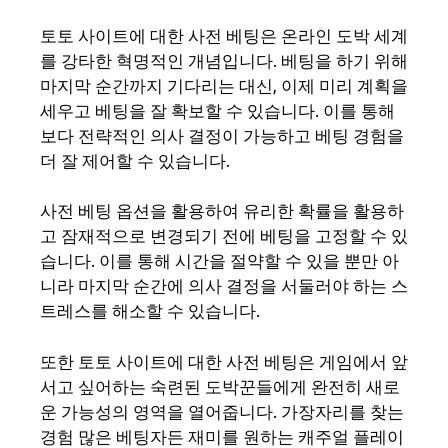
토토 사이트에 대한 사전 베팅은 온라인 도박 세계
를 강타한 혁명적인 개념입니다. 베팅을 하기 위해
마지막 순간까지 기다리는 대신, 이제 미리 계획을
세우고 베팅을 잘 확보할 수 있습니다. 이를 통해
보다 전략적인 의사 결정이 가능하고 베팅 경험을
더 잘 제어할 수 있습니다.
사전 베팅 옵션을 활용하여 유리한 확률을 활용하
고 잠재적으로 변경되기 전에 베팅을 고정할 수 있
습니다. 이를 통해 시간을 절약할 수 있을 뿐만 아
니라 마지막 순간에 의사 결정을 서둘러야 하는 스
트레스를 해소할 수 있습니다.
또한 토토 사이트에 대한 사전 베팅은 게임에서 앞
서고 싶어하는 숙련된 도박꾼들에게 완전히 새로
운 가능성의 영역을 열어줍니다. 가장자리를 찾는
경험 많은 베팅자든 재미를 원하는 캐주얼 플레이